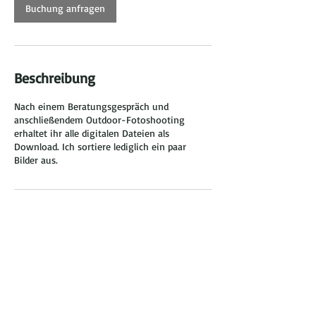
Buchung anfragen
Beschreibung
Nach einem Beratungsgespräch und
anschließendem Outdoor-Fotoshooting
erhaltet ihr alle digitalen Dateien als
Download. Ich sortiere lediglich ein paar
Bilder aus.
Kontaktangaben
Chemnitz, SN, DEU
+ +49176 965 241 32
info@nadine-neukirchner-photography.com