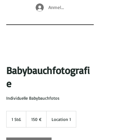
Anmelden
Babybauchfotografi
e
Individuelle Babybauchfotos
150
Euro
1 Std.
1
150 €
Location 1
S
t
d