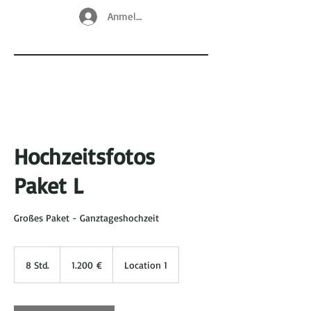
Anmelden
Hochzeitsfotos
Paket L
Großes Paket - Ganztageshochzeit
1.200
Euro
8 Std.
8
1.200 €
Location 1
S
t
d