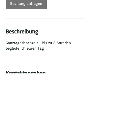
.
Buchung anfragen
Beschreibung
Ganztageshochzeit - bis zu 8 Stunden
begleite ich euren Tag
Kontaktangaben
Chemnitz, SN, DEU
+ +49176 965 241 32
info@nadine-neukirchner-photography.com